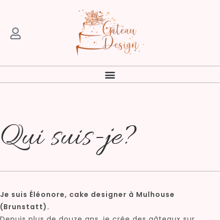
Qui suis-je?
Je suis Éléonore, cake designer à Mulhouse
(Brunstatt).
Depuis plus de douze ans, je crée des gâteaux sur